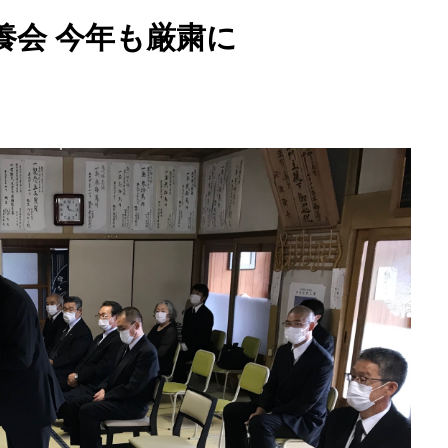
養会 今年も厳粛に