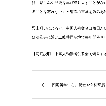
は「悲しみの歴史を再び繰り返すことがな
ることを忘れない」と慰霊の言葉を詠みあ
栗山町史によると、中国人殉難者は角田炭
は法隆寺に近い二岐共同墓地で毎年開催さ
【写真説明：中国人殉難者供養会で焼香す
困窮留学生らに現金や食料寄贈