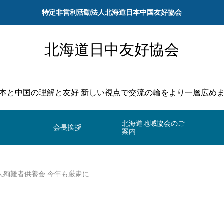
特定非営利活動法人北海道日本中国友好協会
北海道日中友好協会
本と中国の理解と友好 新しい視点で交流の輪をより一層広め
北海道地域協会のご
会長挨拶
案内
人殉難者供養会 今年も厳粛に