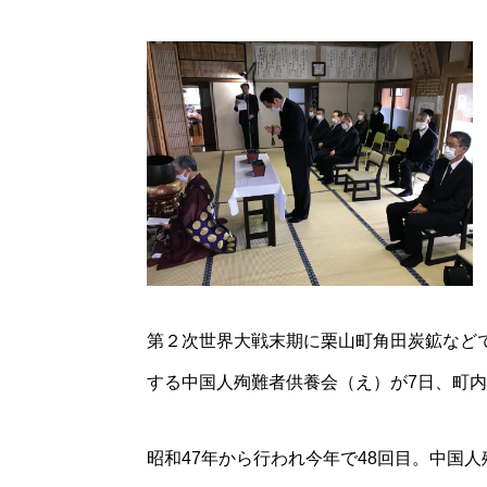
第２次世界大戦末期に栗山町角田炭鉱など
する中国人殉難者供養会（え）が7日、町内
昭和47年から行われ今年で48回目。中国