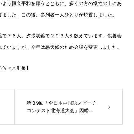
いよう恒久平和を願うとともに、多くの方の犠牲の上にあ
げました。この後、参列者一人ひとりが焼香しました。
鉱で７６人、夕張炭鉱で２９３人を数えています。供養会
れていますが、今年は悪天候のため会場を変更しました。
る佐々木町長】
第３9回「全日本中国語スピーチ
コンテスト北海道大会」因幡暁
さん弁論の部優勝